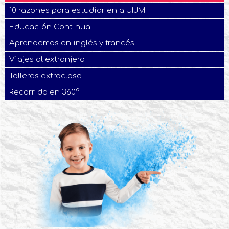
10 razones para estudiar en a UIJM
Educación Continua
Aprendemos en inglés y francés
Viajes al extranjero
Talleres extraclase
Recorrido en 360°