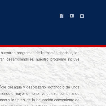
e nuestros programas de formación continua, los
an desarrollándose, nuestro programa incluye
icie del agua y desplazarlo, dotándolo de unos
imiéndole mayor o menor velocidad, combinando
anos y los pies, de la inclinación conveniente de