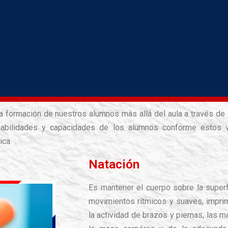
 la formación de nuestros alumnos más allá del aula a través d
 habilidades y capacidades de los alumnos conforme estos v
ica.
Natación
Es mantener el cuerpo sobre la superf
movimientos rítmicos y suaves, impr
la actividad de brazos y piernas, las m